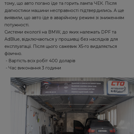
тому, що авто погано їде та горить лампа ЧЕК. Після
діагностики машини несправності підтвердились. А ще
виявили, що авто їде в аварійному режимі зі зниженням
потужності.
Системи екології на BMW, до яких належать DPF та
AdBlue, відключаються у прошивці без наслідків для
експлуатації. Після цього сажевик X5-го видаляється
фізично.
- Вартість всіх робіт 400 доларів
- Час виконання 3 години